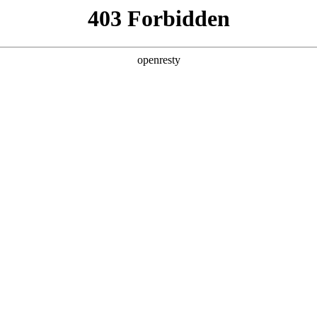
牌天地
全新一代 瑞虎9
瑞虎9X