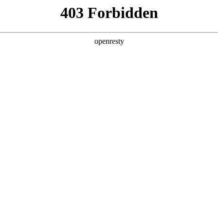
牌天地
预约品鉴
验，感受z6mg人生就是博汽车的驾乘动力，我们将根据
，以便更好为您提供试驾服务，信息提交成功后，服务中心
动与您联系！
1.选择您要驾驶的车型
全新一代 瑞虎9
瑞虎9X